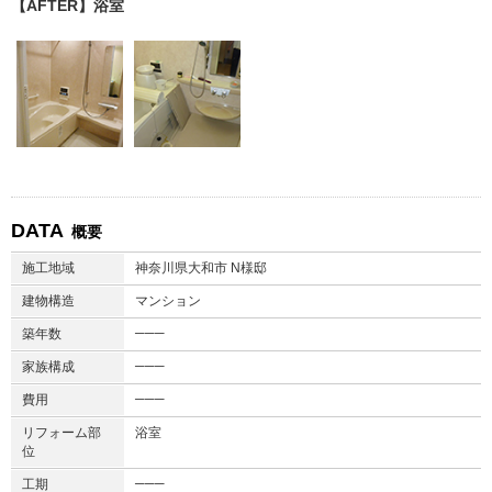
【AFTER】浴室
DATA
概要
施工地域
神奈川県大和市 N様邸
建物構造
マンション
───
築年数
───
家族構成
───
費用
リフォーム部
浴室
位
───
工期