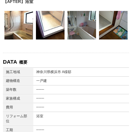
【AFTER】浴室
DATA
概要
施工地域
神奈川県横浜市 A様邸
建物構造
一戸建
───
築年数
───
家族構成
───
費用
リフォーム部
浴室
位
───
工期