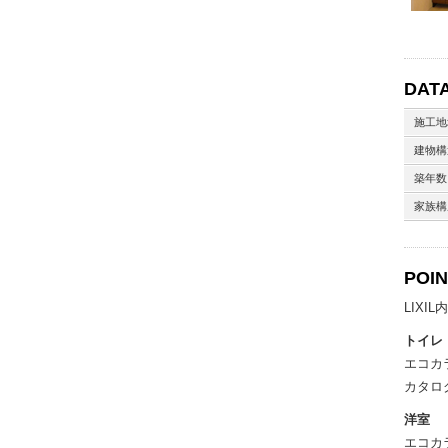
DAT
施工地
建物構
築年数
家族構
POI
LIX
トイレ
エコカ
カタロ
洋室
エコカ