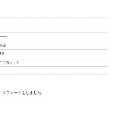
───
浴室
5日
エコカラット
前にリフォームをしました。