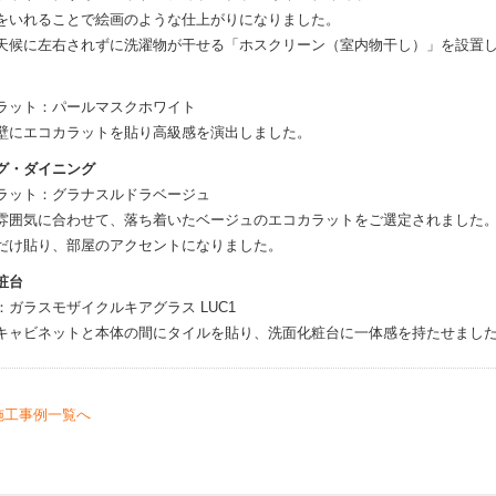
をいれることで絵画のような仕上がりになりました。
天候に左右されずに洗濯物が干せる「ホスクリーン（室内物干し）」を設置
ラット：パールマスクホワイト
壁にエコカラットを貼り高級感を演出しました。
グ・ダイニング
ラット：グラナスルドラベージュ
雰囲気に合わせて、落ち着いたベージュのエコカラットをご選定されました
だけ貼り、部屋のアクセントになりました。
粧台
：ガラスモザイクルキアグラス LUC1
キャビネットと本体の間にタイルを貼り、洗面化粧台に一体感を持たせまし
施工事例一覧へ