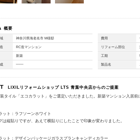
A
概要
域
神奈川県海老名市 M様邸
費用
造
RC造マンション
リフォーム部位
新築
工期
───
成
製品名
NT
LIXILリフォームショップ
LTS 青葉中央店からのご提案
IL内装タイル「エコカラット」をご選定いただきました。新築マンション入居
ラット：ラフソーンホワイト
グは縦貼りですが、あえて横貼りにしたことで印象が変わりました。
ラット：デザインパッケージガラスプランキャンディカラー