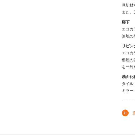
見切材
また、
廊下
エコカ
無地の
リビン
エコカ
部屋の
を一列
洗面化
タイル
ミラー