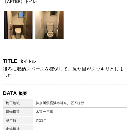
【AFTER】トイレ
TITLE
タイトル
後ろに収納スペースを確保して、見た目がスッキリとしま
した
DATA
概要
施工地域
神奈川県横浜市神奈川区 S様邸
建物構造
木造一戸建
築年数
約23年
───
家族構成